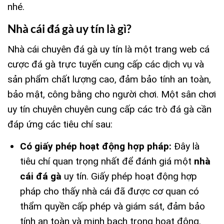
nhé.
Nhà cái đá gà uy tín là gì?
Nhà cái chuyên đá gà uy tín là một trang web cá
cược đá gà trực tuyến cung cấp các dịch vụ và
sản phẩm chất lượng cao, đảm bảo tính an toàn,
bảo mật, công bằng cho người chơi. Một sân chơi
uy tín chuyên chuyên cung cấp các trò đá gà cần
đáp ứng các tiêu chí sau:
Có giấy phép hoạt động hợp pháp:
Đây là
tiêu chí quan trọng nhất để đánh giá một
nhà
cái đá gà
uy tín. Giấy phép hoạt động hợp
pháp cho thấy nhà cái đã được cơ quan có
thẩm quyền cấp phép và giám sát, đảm bảo
tính an toàn và minh bạch trong hoạt động.