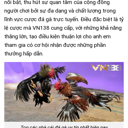
nổi bật, thu hút sự quan tâm của cộng đồng
người chơi bởi sự đa dạng và chất lượng trong
lĩnh vực cược đá gà trực tuyến. Điều đặc biệt là tỷ
lệ cược mà VN138 cung cấp, với những khả năng
thắng lớn, tạo điều kiện thuận lợi cho anh em
tham gia có cơ hội nhận được những phần
thưởng hấp dẫn.
Top các nhà cái đá gà uy tín nhất hiện nay