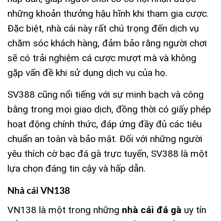
những khoản thưởng hậu hĩnh khi tham gia cược.
Đặc biệt, nhà cái này rất chú trọng đến dịch vụ
chăm sóc khách hàng, đảm bảo rằng người chơi
sẽ có trải nghiệm cá cược mượt mà và không
gặp vấn đề khi sử dụng dịch vụ của họ.
SV388 cũng nổi tiếng với sự minh bạch và công
bằng trong mọi giao dịch, đồng thời có giấy phép
hoạt động chính thức, đáp ứng đầy đủ các tiêu
chuẩn an toàn và bảo mật. Đối với những người
yêu thích cờ bạc đá gà trực tuyến, SV388 là một
lựa chọn đáng tin cậy và hấp dẫn.
Nhà cái VN138
VN138 là một trong những
nhà cái đá gà
uy tín