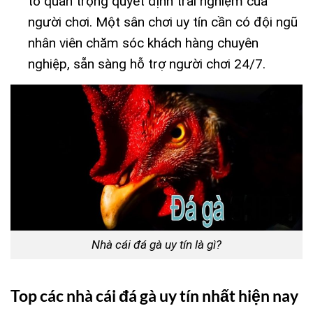
tố quan trọng quyết định trải nghiệm của
người chơi. Một sân chơi uy tín cần có đội ngũ
nhân viên chăm sóc khách hàng chuyên
nghiệp, sẵn sàng hỗ trợ người chơi 24/7.
Nhà cái đá gà uy tín là gì?
Top các nhà cái đá gà uy tín nhất hiện nay