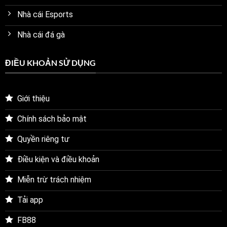
Nhà cái Esports
Nhà cái đá gà
ĐIỀU KHOẢN SỬ DỤNG
Giới thiệu
Chính sách bảo mật
Quyền riêng tư
Điều kiện và điều khoản
Miễn trừ trách nhiệm
Tải app
FB88