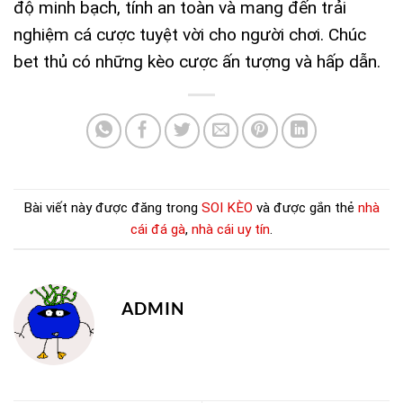
độ minh bạch, tính an toàn và mang đến trải
nghiệm cá cược tuyệt vời cho người chơi. Chúc
bet thủ có những kèo cược ấn tượng và hấp dẫn.
Bài viết này được đăng trong
SOI KÈO
và được gắn thẻ
nhà
cái đá gà
,
nhà cái uy tín
.
ADMIN