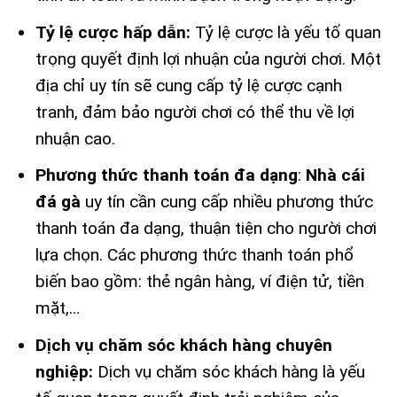
Tỷ lệ cược hấp dẫn:
Tỷ lệ cược là yếu tố quan
trọng quyết định lợi nhuận của người chơi. Một
địa chỉ uy tín sẽ cung cấp tỷ lệ cược cạnh
tranh, đảm bảo người chơi có thể thu về lợi
nhuận cao.
Phương thức thanh toán đa dạng
:
Nhà cái
đá gà
uy tín cần cung cấp nhiều phương thức
thanh toán đa dạng, thuận tiện cho người chơi
lựa chọn. Các phương thức thanh toán phổ
biến bao gồm: thẻ ngân hàng, ví điện tử, tiền
mặt,…
Dịch vụ chăm sóc khách hàng chuyên
nghiệp:
Dịch vụ chăm sóc khách hàng là yếu