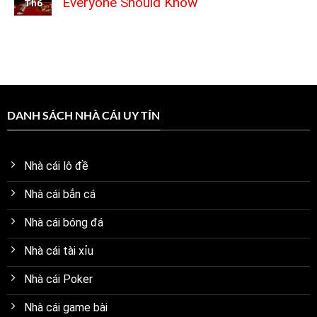
Everyone Should Know
6623
Th6
Nghiệm
Betting
Vào
Không
Dễ
Saba
Tài
có
Dàng
55bmw
Khoản
bình
Và
Dễ
luận
An
Dàng
ở
Toàn
Ngay
How
Lần
To
Đầu
Play
Fantan
DANH SÁCH NHÀ CÁI UY TÍN
Always
Win
That
Everyone
Nhà cái lô đề
Should
Know
Nhà cái bắn cá
Nhà cái bóng đá
Nhà cái tài xỉu
Nhà cái Poker
Nhà cái game bài