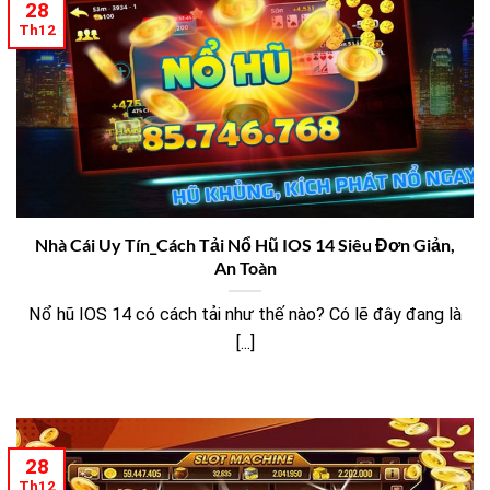
28
Th12
Nhà Cái Uy Tín_Cách Tải Nổ Hũ IOS 14 Siêu Đơn Giản,
An Toàn
Nổ hũ IOS 14 có cách tải như thế nào? Có lẽ đây đang là
[...]
28
Th12