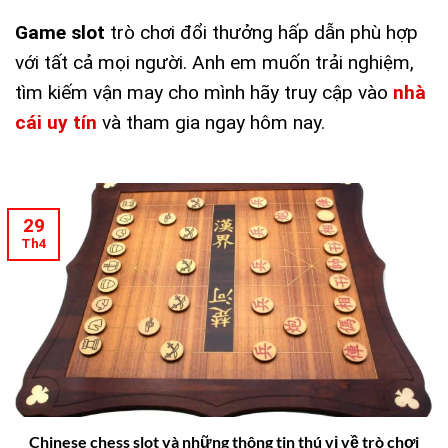
Game slot
trò chơi đổi thưởng hấp dẫn phù hợp
với tất cả mọi người. Anh em muốn trải nghiệm,
tìm kiếm vận may cho mình hãy truy cập vào
nhà
cái uy tín
và tham gia ngay hôm nay.
29
Th4
Chinese chess slot và những thông tin thú vị về trò chơi