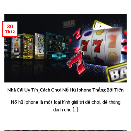
30
Th12
Nhà Cái Uy Tín_Cách Chơi Nổ Hũ Iphone Thắng Bội Tiền
Nổ hũ Iphone là một loại hình giải trí dễ chơi, dễ thắng
dành cho [...]