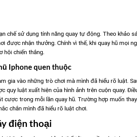
n chế sử dụng tính năng quay tự động. Theo khảo sát
chơi được nhận thưởng. Chính vì thế, khi quay hũ mọi n
ơ hội chiến thắng.
hũ Iphone quen thuộc
 gia vào những trò chơi mà mình đã hiểu rõ luật. S
c quy luật xuất hiện của hình ảnh trên cuộn quay. Điề
đặt cược trong mỗi lần quay hũ. Trường hợp muốn thay
ắc chắn mình đã hiểu rõ luật chơi.
y điện thoại