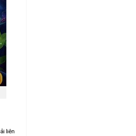
ải liên