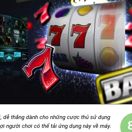
hơi, dễ thắng dành cho những cược thủ sử dụng
 lợi người chơi có thể tải ứng dụng này về máy.