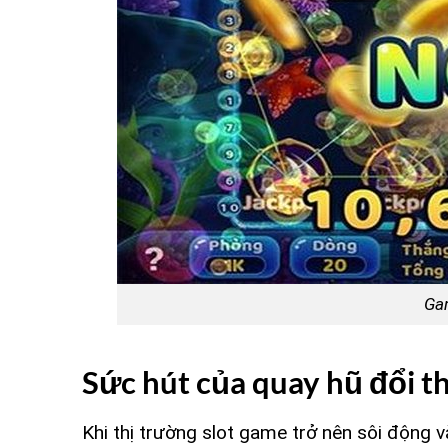
Gam
Sức hút của quay hũ đổi 
Khi thị trường slot game trở nên sôi động 