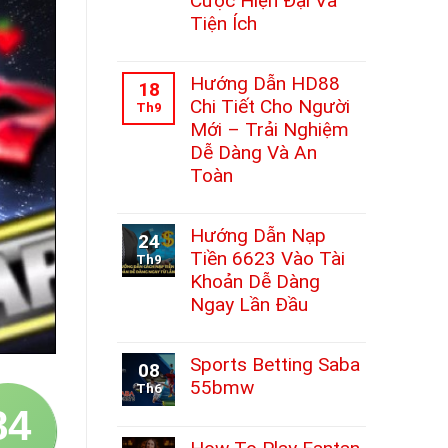
Cược Hiện Đại Và
Tiện Ích
Không
có
bình
Hướng Dẫn HD88
18
luận
Chi Tiết Cho Người
Th9
ở
Mới – Trải Nghiệm
Khám
Phá
Dễ Dàng Và An
Cobet
Toàn
–
Hệ
Không
Sinh
có
Thái
bình
Hướng Dẫn Nạp
24
Cá
luận
Cược
Tiền 6623 Vào Tài
Th9
ở
Hiện
Khoản Dễ Dàng
Hướng
Đại
Dẫn
Ngay Lần Đầu
Và
HD88
Tiện
Chi
Không
Ích
Tiết
có
Cho
bình
Sports Betting Saba
08
Người
luận
55bmw
Th6
Mới
ở
–
Hướng
84
Không
Trải
Dẫn
có
Nghiệm
Nạp
bình