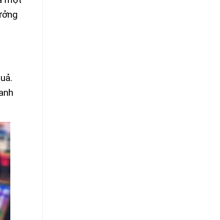
hưởng
.
uả.
anh