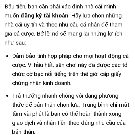
Đầu tiên, bạn cần phải xác định nhà cái mình
muốn
đăng ký tài khoản
. Hãy lựa chọn những
nhà cái uy tín và theo nhu cầu cá nhân để tham
gia cá cược. Bở lẽ, nó sẽ mang lại những lợi ích
như sau:
Đảm bảo tính hợp pháp cho mọi hoạt động cá
cược. Vì hầu hết, sân chơi này đã được các tổ
chức cờ bạc nổi tiếng trên thế giới cấp giấy
chứng nhận kinh doanh.
Trả thưởng nhanh chóng với dạng phương
thức để bản thân chọn lựa. Trung bình chỉ mất
tầm vài phút là bạn có thể hoàn thành xong
giao dịch và nhận tiền theo đúng nhu cầu của
bản thân.