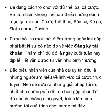
Đa dạng các trò chơi với đủ thể loại cá cược.
Và tất nhiên không thể nào thiếu những danh
mục game sau: Cá độ thể thao, Bắn cá, Đá gà,
Slots game, Casino…
Được hỗ trợ mọi thời điểm trong ngày khi gặp
phải bất kì sự cố nào đó về việc
đăng ký tài
khoản
. Thậm chí, dù đó là ngày cuối tuần hay
dịp lễ Tết vẫn được tư vấn như bình thường.
Đặc biệt, nhân viên của nhà cái uy tín đều là
những người am hiểu về lĩnh vực cá cược trực
tuyến. Nên sẽ đưa ra những giải pháp tối ưu
nhất cho những vấn đề mà bạn gặp phải. Từ
đó nhanh chóng giải quyết, tránh làm ảnh
hưởng tới quá trình chơi game tại đây.