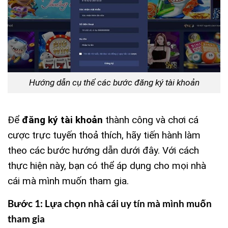
Hướng dẫn cụ thể các bước đăng ký tài khoản
Để
đăng ký tài khoản
thành công và chơi cá
cược trực tuyến thoả thích, hãy tiến hành làm
theo các bước hướng dẫn dưới đây. Với cách
thực hiện này, bạn có thể áp dụng cho mọi nhà
cái mà mình muốn tham gia.
Bước 1: Lựa chọn nhà cái uy tín mà mình muốn
tham gia