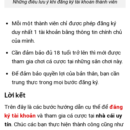
Những điều lưu ý khi đăng ký tài khoản thành viên
Mỗi một thành viên chỉ được phép đăng ký
duy nhất 1 tài khoản bằng thông tin chính chủ
của mình.
Cần đảm bảo đủ 18 tuổi trở lên thì mới được
tham gia chơi cá cược tại những sân chơi này.
Để đảm bảo quyền lợi của bản thân, bạn cần
trung thực trong mọi bước đăng ký.
Lời kết
Trên đây là các bước hướng dẫn cụ thể để
đăng
ký tài khoản
và tham gia cá cược tại
nhà cái uy
tín
. Chúc các bạn thực hiện thành công cũng như