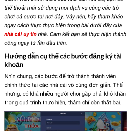
thể thoải mái sử dụng mọi dịch vụ cùng các trò
chơi cá cược tại nơi đây. Vậy nên, hãy tham khảo
ngay cách thực thực hiện trong bài dưới đây của
nhà cái uy tín
nhé. Cam kết bạn sẽ thực hiện thành
công ngay từ lần đầu tiên.
Hướng dẫn cụ thể các bước đăng ký tài
khoản
Nhìn chung, các bước để trở thành thành viên
chính thức tại các nhà cái vô cùng đơn giản. Thế
nhưng, có khá nhiều người chơi gặp phải khó khăn
trong quá trình thực hiện, thậm chí còn thất bại.