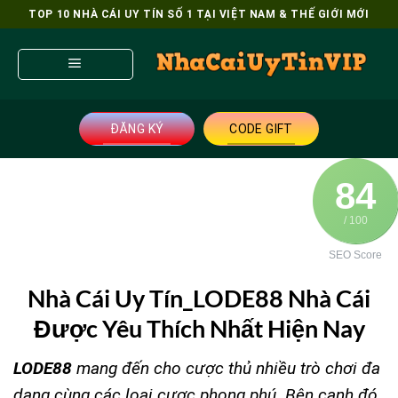
Bỏ
TOP 10 NHÀ CÁI UY TÍN SỐ 1 TẠI VIỆT NAM & THẾ GIỚI MỚI
qua
nội
dung
ĐĂNG KÝ
CODE GIFT
84
/ 100
SEO Score
Nhà Cái Uy Tín_LODE88 Nhà Cái
Được Yêu Thích Nhất Hiện Nay
LODE88
mang đến cho cược thủ nhiều trò chơi đa
dạng cùng các loại cược phong phú. Bên cạnh đó,