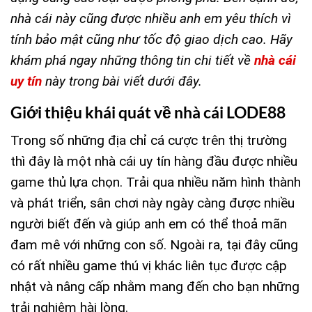
nhà cái này cũng được nhiều anh em yêu thích vì
tính bảo mật cũng như tốc độ giao dịch cao. Hãy
khám phá ngay những thông tin chi tiết về
nhà cái
uy tín
này trong bài viết dưới đây.
Giới thiệu khái quát về nhà cái LODE88
Trong số những địa chỉ cá cược trên thị trường
thì đây là một nhà cái uy tín hàng đầu được nhiều
game thủ lựa chọn. Trải qua nhiều năm hình thành
và phát triển, sân chơi này ngày càng được nhiều
người biết đến và giúp anh em có thể thoả mãn
đam mê với những con số. Ngoài ra, tại đây cũng
có rất nhiều game thú vị khác liên tục được cập
nhật và nâng cấp nhằm mang đến cho bạn những
trải nghiệm hài lòng.