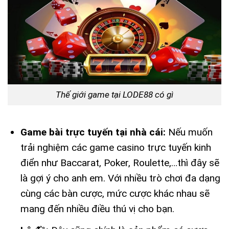
Thế giới game tại LODE88 có gì
Game bài trực tuyến tại nhà cái:
Nếu muốn
trải nghiệm các game casino trực tuyến kinh
điển như Baccarat, Poker, Roulette,…thì đây sẽ
là gợi ý cho anh em. Với nhiều trò chơi đa dạng
cùng các bàn cược, mức cược khác nhau sẽ
mang đến nhiều điều thú vị cho bạn.