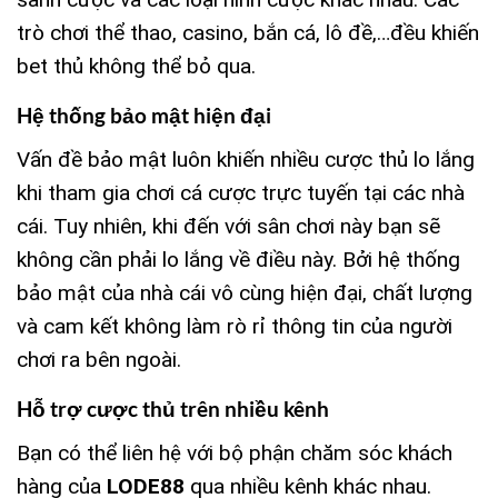
trò chơi thể thao, casino, bắn cá, lô đề,…đều khiến
bet thủ không thể bỏ qua.
Hệ thống bảo mật hiện đại
Vấn đề bảo mật luôn khiến nhiều cược thủ lo lắng
khi tham gia chơi cá cược trực tuyến tại các nhà
cái. Tuy nhiên, khi đến với sân chơi này bạn sẽ
không cần phải lo lắng về điều này. Bởi hệ thống
bảo mật của nhà cái vô cùng hiện đại, chất lượng
và cam kết không làm rò rỉ thông tin của người
chơi ra bên ngoài.
Hỗ trợ cược thủ trên nhiều kênh
Bạn có thể liên hệ với bộ phận chăm sóc khách
hàng của
LODE88
qua nhiều kênh khác nhau.