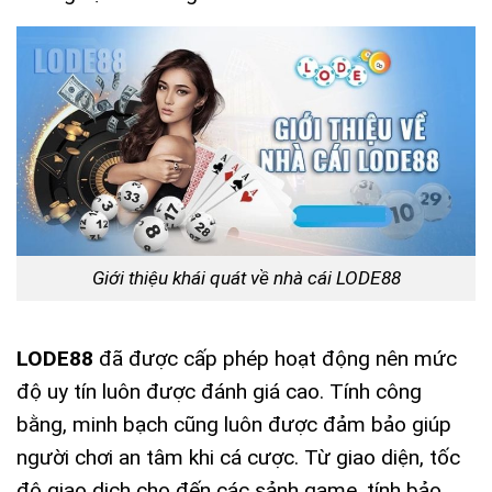
Giới thiệu khái quát về nhà cái LODE88
LODE88
đã được cấp phép hoạt động nên mức
độ uy tín luôn được đánh giá cao. Tính công
bằng, minh bạch cũng luôn được đảm bảo giúp
người chơi an tâm khi cá cược. Từ giao diện, tốc
độ giao dịch cho đến các sảnh game, tính bảo