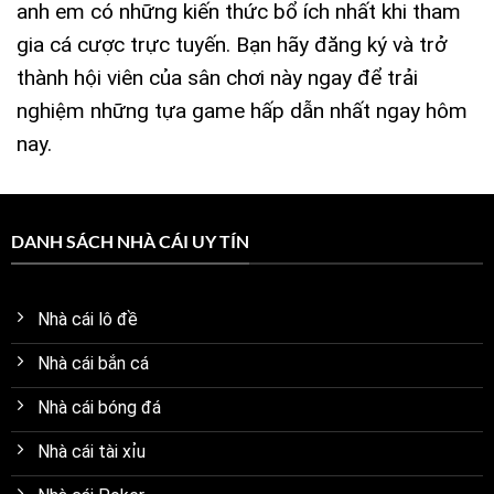
anh em có những kiến thức bổ ích nhất khi tham
gia cá cược trực tuyến. Bạn hãy đăng ký và trở
thành hội viên của sân chơi này ngay để trải
nghiệm những tựa game hấp dẫn nhất ngay hôm
nay.
DANH SÁCH NHÀ CÁI UY TÍN
Nhà cái lô đề
Nhà cái bắn cá
Nhà cái bóng đá
Nhà cái tài xỉu