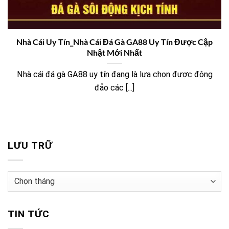
Nhà Cái Uy Tín_Nhà Cái Đá Gà GA88 Uy Tín Được Cập
Nhật Mới Nhất
Nhà cái đá gà GA88 uy tín đang là lựa chọn được đông
đảo các [...]
LƯU TRỮ
Lưu
trữ
TIN TỨC