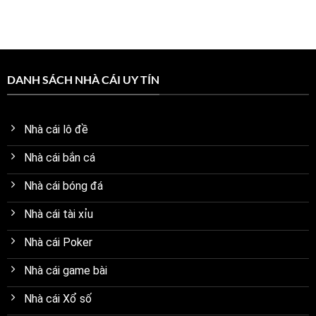
bình
Và
Dễ
luận
An
Dàng
ở
Toàn
Ngay
How
Lần
To
Đầu
Play
Fantan
DANH SÁCH NHÀ CÁI UY TÍN
Always
Win
That
Everyone
Nhà cái lô đề
Should
Know
Nhà cái bắn cá
Nhà cái bóng đá
Nhà cái tài xỉu
Nhà cái Poker
Nhà cái game bài
Nhà cái Xổ số