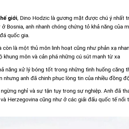
hế giới
, Dino Hodzic là gương mặt được chú ý nhất t
tar ở Bosnia, anh nhanh chóng chứng tỏ khả năng của m
đá quốc gia.
 còn là một thủ môn linh hoạt cũng như phản xạ nha
bộ khung môn và cản phá những cú sút mạnh từ xa
ả năng xử lý bóng tốt trong những tình huống căng t
n nhưng anh đã chinh phục lòng tin của nhiều đồng độ
g ngừng nghỉ và sự tận tụy trong sự nghiệp. Anh đã t
 và Herzegovina cũng như ở các giải đấu quốc tế nổi 