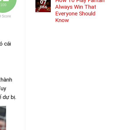
How To Play Fantan
07
Dễ
Tiền
luận
 100
Always Win That
Dàng
6623
Th6
ở
Và
Vào
Sports
Everyone Should
An
Tài
 Score
Betting
Know
Toàn
Khoản
Saba
Dễ
55bmw
Không
Dàng
có
Ngay
bình
Lần
luận
ó cái
Đầu
ở
How
To
Play
Fantan
Always
Win
That
thành
Everyone
Tuy
Should
Know
 dự bị.