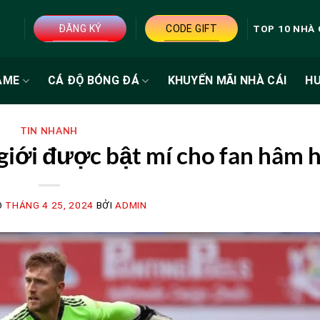
TOP 10 NHÀ C
ĐĂNG KÝ
CODE GIFT
AME
CÁ ĐỘ BÓNG ĐÁ
KHUYẾN MÃI NHÀ CÁI
H
TIN NHANH
giới được bật mí cho fan hâm 
O
THÁNG 4 25, 2024
BỞI
ADMIN