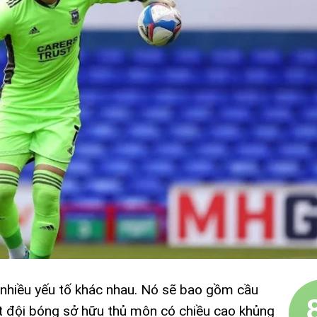
ụ nhiều yếu tố khác nhau. Nó sẽ bao gồm cầu
ột đội bóng sở hữu thủ môn có chiều cao khủng