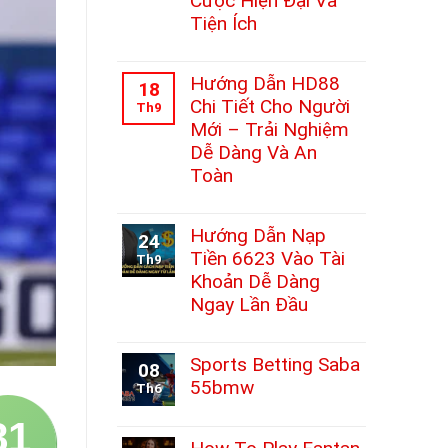
Cược Hiện Đại Và
Tiện Ích
Không
có
bình
Hướng Dẫn HD88
18
luận
Chi Tiết Cho Người
Th9
ở
Mới – Trải Nghiệm
Khám
Phá
Dễ Dàng Và An
Cobet
Toàn
–
Hệ
Không
Sinh
có
Thái
bình
Hướng Dẫn Nạp
24
Cá
luận
Cược
Tiền 6623 Vào Tài
Th9
ở
Hiện
Khoản Dễ Dàng
Hướng
Đại
Dẫn
Ngay Lần Đầu
Và
HD88
Tiện
Chi
Không
Ích
Tiết
có
Cho
bình
Sports Betting Saba
08
Người
luận
55bmw
Th6
Mới
ở
–
Hướng
Không
81
Trải
Dẫn
có
Nghiệm
Nạp
bình