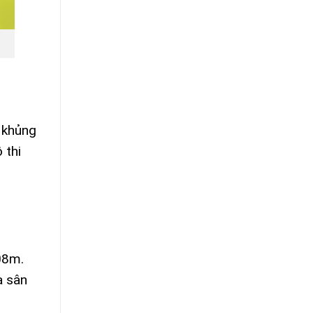
 khủng
 thi
08m.
a sân