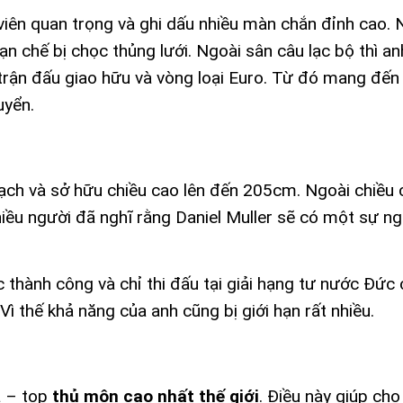
 viên quan trọng và ghi dấu nhiều màn chắn đỉnh cao. 
hạn chế bị chọc thủng lưới. Ngoài sân câu lạc bộ thì a
i trận đấu giao hữu và vòng loại Euro. Từ đó mang đến
uyển.
ạch và sở hữu chiều cao lên đến 205cm. Ngoài chiều c
hiều người đã nghĩ rằng Daniel Muller sẽ có một sự ng
thành công và chỉ thi đấu tại giải hạng tư nước Đức
Vì thế khả năng của anh cũng bị giới hạn rất nhiều.
a – top
thủ môn cao nhất thế giới
. Điều này giúp cho