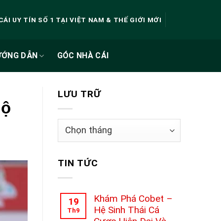
ÁI UY TÍN SỐ 1 TẠI VIỆT NAM & THẾ GIỚI MỚI
ƯỚNG DẪN
GÓC NHÀ CÁI
LƯU TRỮ
hộ
Lưu
trữ
TIN TỨC
Khám Phá Cobet –
19
Hệ Sinh Thái Cá
Th9