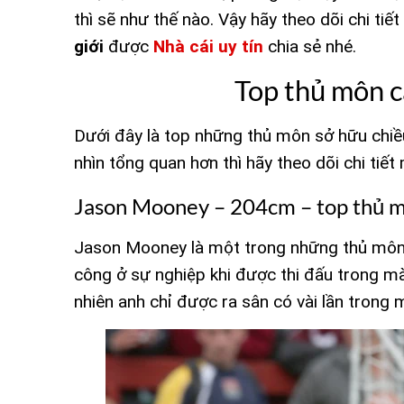
thì sẽ như thế nào. Vậy hãy theo dõi chi tiế
giới
được
Nhà cái uy tín
chia sẻ nhé.
Top thủ môn c
Dưới đây là top những thủ môn sở hữu chiều
nhìn tổng quan hơn thì hãy theo dõi chi tiế
Jason Mooney – 204cm – top thủ mô
Jason Mooney là một trong những thủ môn 
công ở sự nghiệp khi được thi đấu trong m
nhiên anh chỉ được ra sân có vài lần trong 