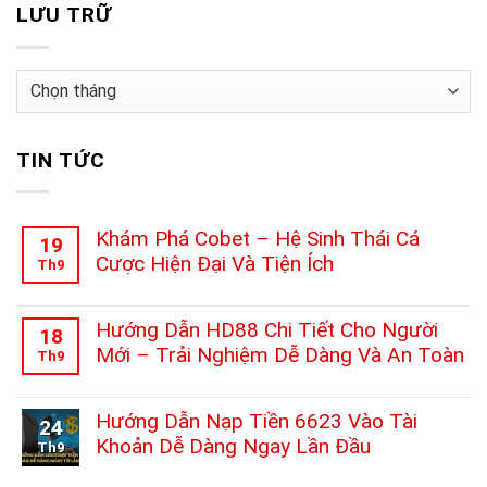
LƯU TRỮ
Lưu
trữ
TIN TỨC
Khám Phá Cobet – Hệ Sinh Thái Cá
19
Cược Hiện Đại Và Tiện Ích
Th9
Không
có
bình
Hướng Dẫn HD88 Chi Tiết Cho Người
18
luận
Mới – Trải Nghiệm Dễ Dàng Và An Toàn
Th9
ở
Khám
Không
Phá
có
Cobet
bình
Hướng Dẫn Nạp Tiền 6623 Vào Tài
24
–
luận
Khoản Dễ Dàng Ngay Lần Đầu
Hệ
Th9
ở
Sinh
Hướng
Không
Thái
Dẫn