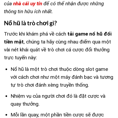
của
nhà cái uy tín
để có thể nhận được những
thông tin hữu ích nhất.
Nổ hũ là trò chơi gì?
Trước khi khám phá về cách
tải game nổ hũ đổi
tiền mặt
, chúng ta hãy cùng nhau điểm qua một
vài nét khái quát về trò chơi cá cược đổi thưởng
trực tuyến này:
Nổ hũ là một trò chơi thuộc dòng slot game
với cách chơi như một máy đánh bạc và tương
tự trò chơi đánh xèng truyền thống.
Nhiệm vụ của người chơi đó là đặt cược và
quay thưởng.
Mỗi lần quay, một phần tiền cược sẽ được