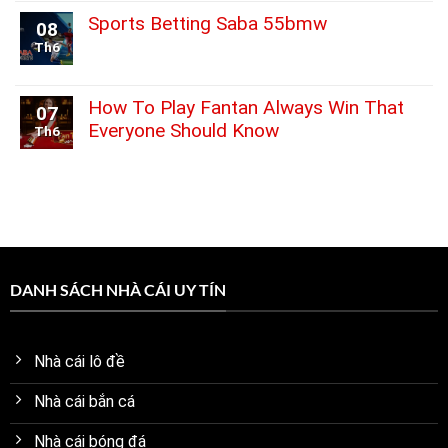
có
Cá
HD88
bình
Sports Betting Saba 55bmw
08
Cược
Chi
luận
Hiện
Tiết
Th6
Không
ở
Đại
Cho
có
Hướng
Và
Người
bình
Dẫn
Tiện
Mới
luận
Nạp
How To Play Fantan Always Win That
Ích
07
–
ở
Tiền
Trải
Sports
Everyone Should Know
6623
Th6
Nghiệm
Betting
Vào
Không
Dễ
Saba
Tài
có
Dàng
55bmw
Khoản
bình
Và
Dễ
luận
An
Dàng
ở
Toàn
Ngay
How
Lần
To
Đầu
Play
Fantan
DANH SÁCH NHÀ CÁI UY TÍN
Always
Win
That
Everyone
Nhà cái lô đề
Should
Know
Nhà cái bắn cá
Nhà cái bóng đá