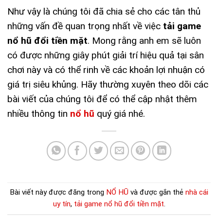
Như vậy là chúng tôi đã chia sẻ cho các tân thủ
những vấn đề quan trọng nhất về việc
tải game
nổ hũ đổi tiền mặt
. Mong rằng anh em sẽ luôn
có được những giây phút giải trí hiệu quả tại sân
chơi này và có thể rinh về các khoản lợi nhuận có
giá trị siêu khủng. Hãy thường xuyên theo dõi các
bài viết của chúng tôi để có thể cập nhật thêm
nhiều thông tin
nổ hũ
quý giá nhé.
Bài viết này được đăng trong
NỔ HŨ
và được gắn thẻ
nhà cái
uy tín
,
tải game nổ hũ đổi tiền mặt
.