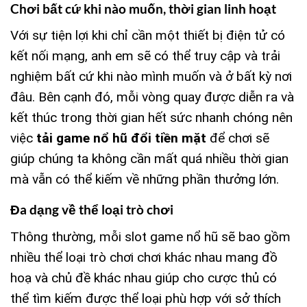
Chơi bất cứ khi nào muốn, thời gian linh hoạt
Với sự tiện lợi khi chỉ cần một thiết bị điện tử có
kết nối mạng, anh em sẽ có thể truy cập và trải
nghiệm bất cứ khi nào mình muốn và ở bất kỳ nơi
đâu. Bên cạnh đó, mỗi vòng quay được diễn ra và
kết thúc trong thời gian hết sức nhanh chóng nên
việc
tải game nổ hũ đổi tiền mặt
để chơi sẽ
giúp chúng ta không cần mất quá nhiều thời gian
mà vẫn có thể kiếm về những phần thưởng lớn.
Đa dạng về thể loại trò chơi
Thông thường, mỗi slot game nổ hũ sẽ bao gồm
nhiều thể loại trò chơi chơi khác nhau mang đồ
hoạ và chủ đề khác nhau giúp cho cược thủ có
thể tìm kiếm được thể loại phù hợp với sở thích