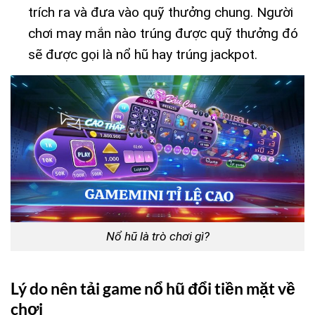
trích ra và đưa vào quỹ thưởng chung. Người
chơi may mắn nào trúng được quỹ thưởng đó
sẽ được gọi là nổ hũ hay trúng jackpot.
Nổ hũ là trò chơi gì?
Lý do nên tải game nổ hũ đổi tiền mặt về
chơi