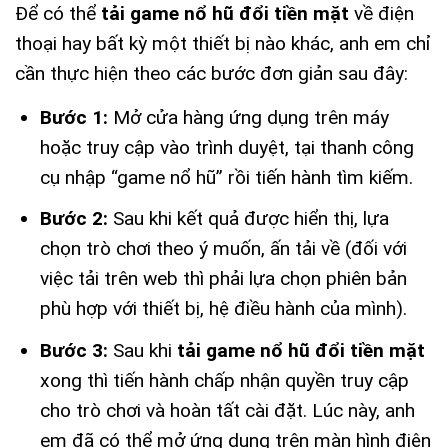
Để có thể
tải game nổ hũ đổi tiền mặt
về điện
thoại hay bất kỳ một thiết bị nào khác, anh em chỉ
cần thực hiện theo các bước đơn giản sau đây:
Bước 1:
Mở cửa hàng ứng dụng trên máy
hoặc truy cập vào trình duyệt, tại thanh công
cụ nhập “game nổ hũ” rồi tiến hành tìm kiếm.
Bước 2:
Sau khi kết quả được hiển thị, lựa
chọn trò chơi theo ý muốn, ấn tải về (đối với
việc tải trên web thì phải lựa chọn phiên bản
phù hợp với thiết bị, hệ điều hành của mình).
Bước 3:
Sau khi
tải game nổ hũ đổi tiền mặt
xong thì tiến hành chấp nhận quyền truy cập
cho trò chơi và hoàn tất cài đặt. Lúc này, anh
em đã có thể mở ứng dụng trên màn hình điện