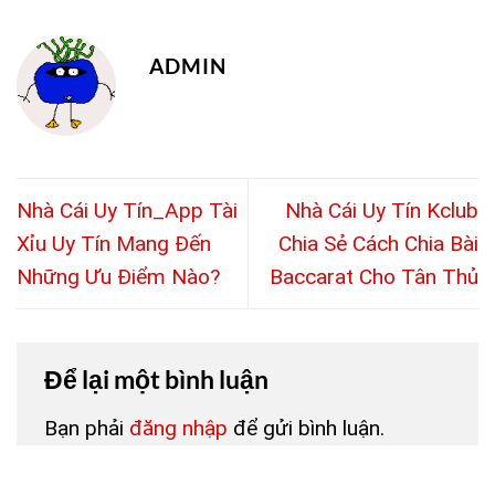
ADMIN
Nhà Cái Uy Tín_App Tài
Nhà Cái Uy Tín Kclub
Xỉu Uy Tín Mang Đến
Chia Sẻ Cách Chia Bài
Những Ưu Điểm Nào?
Baccarat Cho Tân Thủ
Để lại một bình luận
Bạn phải
đăng nhập
để gửi bình luận.