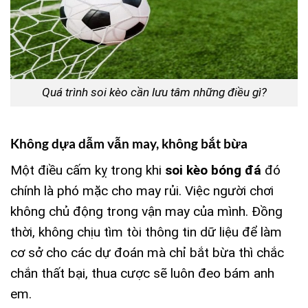
Quá trình soi kèo cần lưu tâm những điều gì?
Không dựa dẫm vẫn may, không bắt bừa
Một điều cấm kỵ trong khi
soi kèo bóng đá
đó
chính là phó mặc cho may rủi. Việc người chơi
không chủ động trong vận may của mình. Đồng
thời, không chịu tìm tòi thông tin dữ liệu để làm
cơ sở cho các dự đoán mà chỉ bắt bừa thì chắc
chắn thất bại, thua cược sẽ luôn đeo bám anh
em.