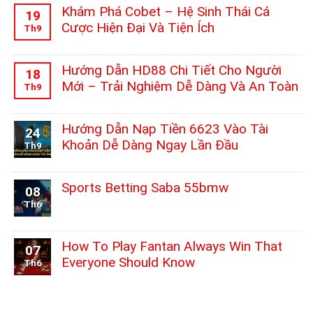
Khám Phá Cobet – Hệ Sinh Thái Cá
19
Cược Hiện Đại Và Tiện Ích
Th9
Không
có
bình
Hướng Dẫn HD88 Chi Tiết Cho Người
18
luận
Mới – Trải Nghiệm Dễ Dàng Và An Toàn
Th9
ở
Khám
Không
Phá
có
Cobet
bình
Hướng Dẫn Nạp Tiền 6623 Vào Tài
24
–
luận
Khoản Dễ Dàng Ngay Lần Đầu
Hệ
Th9
ở
Sinh
Hướng
Không
Thái
Dẫn
có
Cá
HD88
bình
Sports Betting Saba 55bmw
08
Cược
Chi
luận
Hiện
Tiết
Th6
Không
ở
Đại
Cho
có
Hướng
Và
Người
bình
Dẫn
Tiện
Mới
luận
Nạp
How To Play Fantan Always Win That
Ích
07
–
ở
Tiền
Trải
Sports
Everyone Should Know
6623
Th6
Nghiệm
Betting
Vào
Không
Dễ
Saba
Tài
có
Dàng
55bmw
Khoản
bình
Và
Dễ
luận