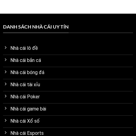
An
Dàng
ở
Toàn
Ngay
How
Lần
To
Đầu
Play
Fantan
DANH SÁCH NHÀ CÁI UY TÍN
Always
Win
That
Everyone
Nhà cái lô đề
Should
Know
Nhà cái bắn cá
Nhà cái bóng đá
Nhà cái tài xỉu
Nhà cái Poker
Nhà cái game bài
Nhà cái Xổ số
Nhà cái Esports