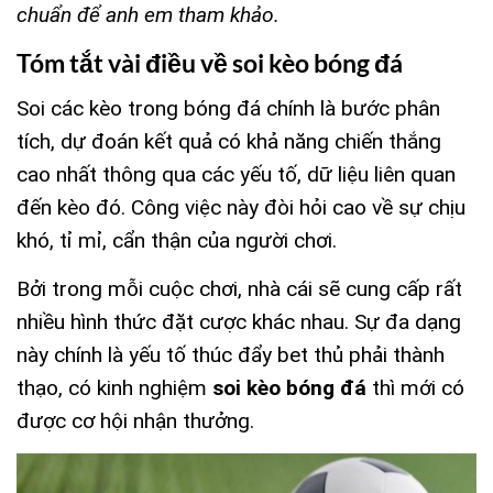
chuẩn để anh em tham khảo.
Tóm tắt vài điều về soi kèo bóng đá
Soi các kèo trong bóng đá chính là bước phân
tích, dự đoán kết quả có khả năng chiến thắng
cao nhất thông qua các yếu tố, dữ liệu liên quan
đến kèo đó. Công việc này đòi hỏi cao về sự chịu
khó, tỉ mỉ, cẩn thận của người chơi.
Bởi trong mỗi cuộc chơi, nhà cái sẽ cung cấp rất
nhiều hình thức đặt cược khác nhau. Sự đa dạng
này chính là yếu tố thúc đẩy bet thủ phải thành
thạo, có kinh nghiệm
soi kèo bóng đá
thì mới có
được cơ hội nhận thưởng.