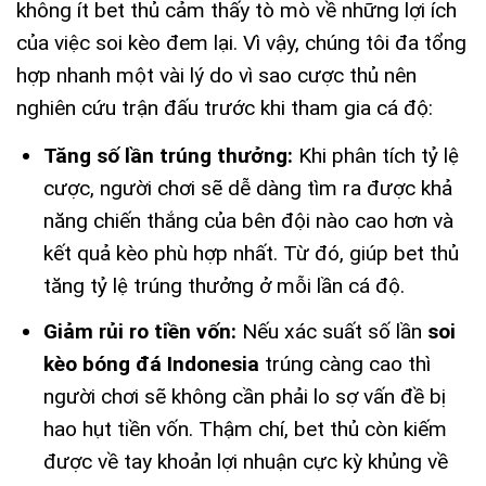
không ít bet thủ cảm thấy tò mò về những lợi ích
của việc soi kèo đem lại. Vì vậy, chúng tôi đa tổng
hợp nhanh một vài lý do vì sao cược thủ nên
nghiên cứu trận đấu trước khi tham gia cá độ:
Tăng số lần trúng thưởng:
Khi phân tích tỷ lệ
cược, người chơi sẽ dễ dàng tìm ra được khả
năng chiến thắng của bên đội nào cao hơn và
kết quả kèo phù hợp nhất. Từ đó, giúp bet thủ
tăng tỷ lệ trúng thưởng ở mỗi lần cá độ.
Giảm rủi ro tiền vốn:
Nếu xác suất số lần
soi
kèo bóng đá Indonesia
trúng càng cao thì
người chơi sẽ không cần phải lo sợ vấn đề bị
hao hụt tiền vốn. Thậm chí, bet thủ còn kiếm
được về tay khoản lợi nhuận cực kỳ khủng về