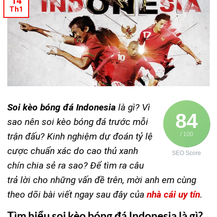
14
Th1
Soi kèo bóng đá Indonesia
là gì? Vì
84
sao nên soi kèo bóng đá trước mỗi
trận đấu? Kinh nghiệm dự đoán tỷ lệ
/ 100
cược chuẩn xác do cao thủ xanh
SEO Score
chín chia sẻ ra sao? Để tìm ra câu
trả lời cho những vấn đề trên, mời anh em cùng
theo dõi bài viết ngay sau đây của
nhà cái uy tín
.
Tìm hiểu soi kèo bóng đá Indonesia là gì?