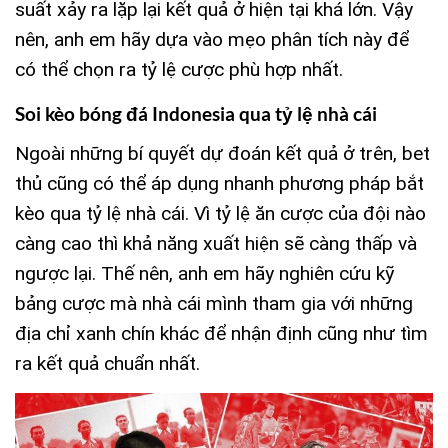
suất xảy ra lặp lại kết quả ở hiện tại khá lớn. Vậy
nên, anh em hãy dựa vào mẹo phân tích này để
có thể chọn ra tỷ lệ cược phù hợp nhất.
Soi kèo bóng đá Indonesia qua tỷ lệ nhà cái
Ngoài những bí quyết dự đoán kết quả ở trên, bet
thủ cũng có thể áp dụng nhanh phương pháp bắt
kèo qua tỷ lệ nhà cái. Vì tỷ lệ ăn cược của đội nào
càng cao thì khả năng xuất hiện sẽ càng thấp và
ngược lại. Thế nên, anh em hãy nghiên cứu kỹ
bảng cược mà nhà cái mình tham gia với những
địa chỉ xanh chín khác để nhận định cũng như tìm
ra kết quả chuẩn nhất.