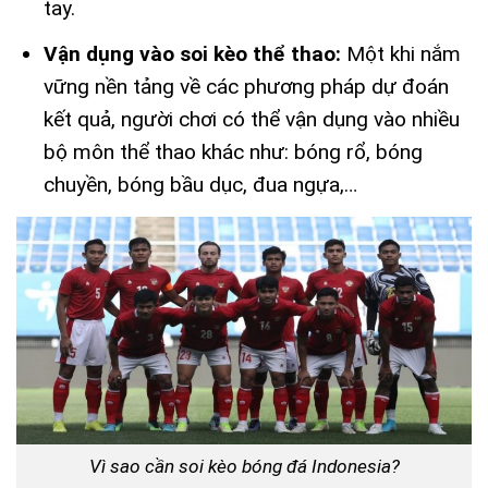
tay.
Vận dụng vào soi kèo thể thao:
Một khi nắm
vững nền tảng về các phương pháp dự đoán
kết quả, người chơi có thể vận dụng vào nhiều
bộ môn thể thao khác như: bóng rổ, bóng
chuyền, bóng bầu dục, đua ngựa,…
Vì sao cần soi kèo bóng đá Indonesia?