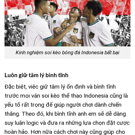
Kinh nghiệm soi kèo bóng đá Indonesia bất bại
Luôn giữ tâm lý bình tĩnh
Đặc biệt, việc giữ tâm lý ổn định và bình tĩnh
trước mọi ván soi kèo thể thao Indonesia cũng là
yếu tố rất trọng để giúp người chơi dành chiến
thắng. Theo đó, khi bình tĩnh anh em sẽ dễ dàng
suy luận logic và đưa ra những lựa chọn đặt cược
hoàn hảo. Hơn nữa cách chơi này cũng giúp cho