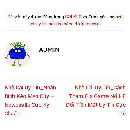
Bài viết này được đăng trong
SOI KÈO
và được gắn thẻ
nhà
cái uy tín
,
soi kèo bóng đá Indonesia
.
ADMIN
Nhà Cái Uy Tín_Nhận
Nhà Cái Uy Tín_Cách
Định Kèo Man City –
Tham Gia Game Nổ Hũ
Newcastle Cực Kỳ
Đổi Tiền Mặt Uy Tín Cực
Chuẩn
Dễ