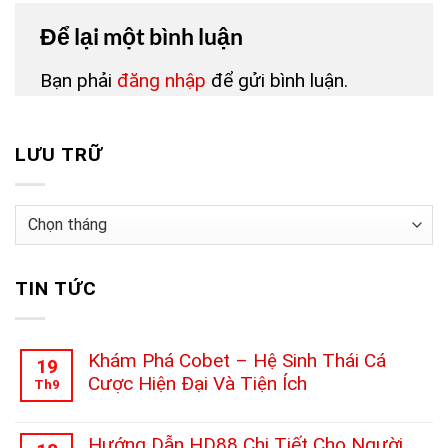
Để lại một bình luận
Bạn phải
đăng nhập
để gửi bình luận.
LƯU TRỮ
Lưu
trữ
TIN TỨC
Khám Phá Cobet – Hệ Sinh Thái Cá
19
Cược Hiện Đại Và Tiện Ích
Th9
Không
có
bình
Hướng Dẫn HD88 Chi Tiết Cho Người