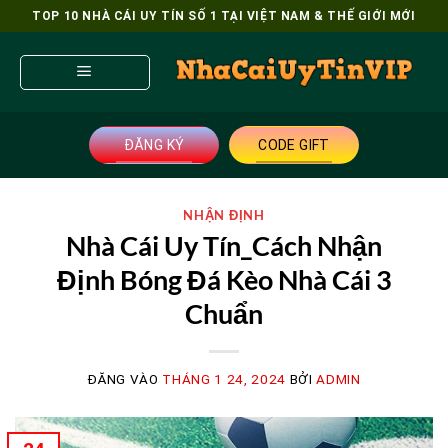
Bỏ
TOP 10 NHÀ CÁI UY TÍN SỐ 1 TẠI VIỆT NAM & THẾ GIỚI MỚI
qua
nội
dung
ĐĂNG KÝ
CODE GIFT
NHẬN ĐỊNH
Nhà Cái Uy Tín_Cách Nhận
Định Bóng Đá Kèo Nhà Cái 3
Chuẩn
ĐĂNG VÀO
THÁNG 1 24, 2024
BỞI
ADMIN