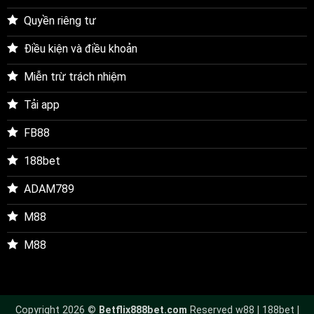
Quyền riêng tư
Điều kiện và điều khoản
Miễn trừ trách nhiệm
Tải app
FB88
188bet
ADAM789
M88
M88
Copyright 2026 ©
Betflix888bet.com
Reserved
w88
|
188bet
|