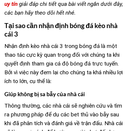
uy tín
giải đáp chi tiết qua bài viết ngắn dưới đây,
các bạn hãy theo dõi hết nhé.
Tại sao cần nhận định bóng đá kèo nhà
cái 3
Nhận định kèo nhà cái 3 trong bóng đá
là một
thao tác cực kỳ quan trọng đối với chúng ta khi
quyết định tham gia cá độ bóng đá trực tuyến.
Bởi vì việc này đem lại cho chúng ta khá nhiều lợi
ích to lớn, cụ thể là:
Giúp không bị sa bẫy của nhà cái
Thông thường, các nhà cái sẽ nghiên cứu và tìm
ra phương pháp để dụ các bet thủ vào bẫy sau
khi đã phân tích và đánh giá về trận đấu. Nhà cái