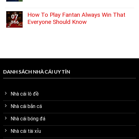
Cho
có
Hướng
Và
Người
bình
Dẫn
Tiện
Mới
luận
Nạp
How To Play Fantan Always Win That
Ích
07
–
ở
Tiền
Trải
Sports
Everyone Should Know
6623
Th6
Nghiệm
Betting
Vào
Không
Dễ
Saba
Tài
có
Dàng
55bmw
Khoản
bình
Và
Dễ
luận
An
Dàng
ở
Toàn
Ngay
How
Lần
To
Đầu
Play
Fantan
DANH SÁCH NHÀ CÁI UY TÍN
Always
Win
That
Everyone
Nhà cái lô đề
Should
Know
Nhà cái bắn cá
Nhà cái bóng đá
Nhà cái tài xỉu