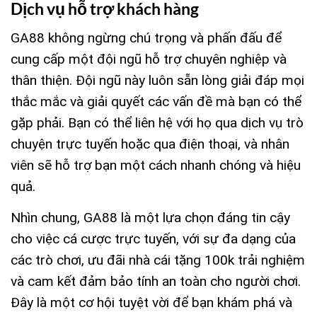
Dịch vụ hỗ trợ khách hàng
GA88 không ngừng chú trọng và phấn đấu để
cung cấp một đội ngũ hỗ trợ chuyên nghiệp và
thân thiện. Đội ngũ này luôn sẵn lòng giải đáp mọi
thắc mắc và giải quyết các vấn đề mà bạn có thể
gặp phải. Bạn có thể liên hệ với họ qua dịch vụ trò
chuyện trực tuyến hoặc qua điện thoại, và nhân
viên sẽ hỗ trợ bạn một cách nhanh chóng và hiệu
quả.
Nhìn chung, GA88 là một lựa chọn đáng tin cậy
cho việc cá cược trực tuyến, với sự đa dạng của
các trò chơi, ưu đãi nhà cái tặng 100k trải nghiệm
và cam kết đảm bảo tính an toàn cho người chơi.
Đây là một cơ hội tuyệt vời để bạn khám phá và