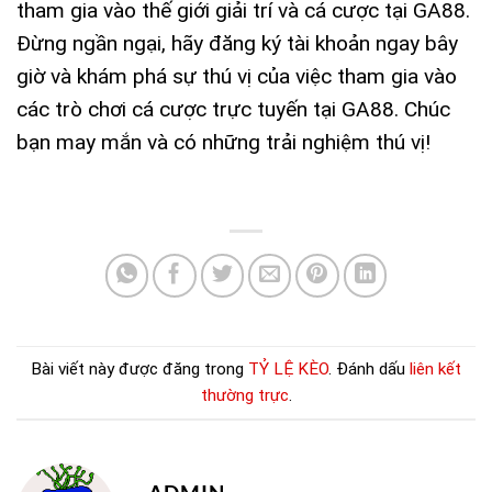
tham gia vào thế giới giải trí và cá cược tại GA88.
Đừng ngần ngại, hãy đăng ký tài khoản ngay bây
giờ và khám phá sự thú vị của việc tham gia vào
các trò chơi cá cược trực tuyến tại GA88. Chúc
bạn may mắn và có những trải nghiệm thú vị!
Bài viết này được đăng trong
TỶ LỆ KÈO
. Đánh dấu
liên kết
thường trực
.