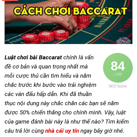
Luật chơi bài Baccarat
chính là vấn
84
đề cơ bản và quan trọng nhất mà
mỗi cược thủ cần tìm hiểu và nắm
/ 100
chắc trước khi bước vào trải nghiệm
SEO Score
các ván đấu hấp dẫn. Khi đã thuần
thục nội dung này chắc chắn các bạn sẽ nắm
được 50% chiến thắng cho chính mình. Vậy, luật
của game đánh bài này là như thế nào? Tìm kiếm
câu trả lời cùng
nhà cái uy tín
ngay bây giờ nhé.