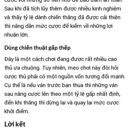
Sau khi đã tích lũy thêm được nhiều kinh nghiệm
và thấy tỷ lệ dành chiến thắng đã được cải thiện
thì nâng dần mức cược để kiếm về những lợi
nhuận lớn.
Dùng chiến thuật gấp thếp
Đây là một cách chơi đang được rất nhiều cao
thủ ưa chuộng. Tuy nhiên, mẹo chơi này đòi hỏi
cược thủ phải có một nguồn vốn tương đối mạnh.
Cụ thể là nếu ván trước bạn thua thì những ván
sau nâng cược lên theo một tỷ lệ gấp nhất định,
đến khi thắng thì dừng lại và quay lại mức cược
khởi điểm.
Lời kết