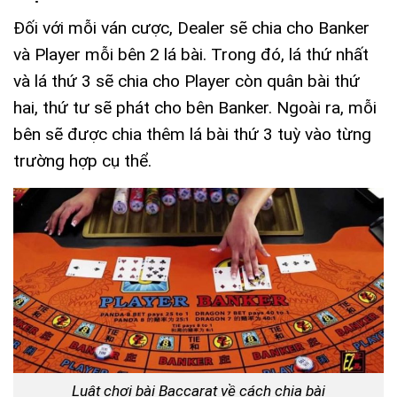
Đối với mỗi ván cược, Dealer sẽ chia cho Banker
và Player mỗi bên 2 lá bài. Trong đó, lá thứ nhất
và lá thứ 3 sẽ chia cho Player còn quân bài thứ
hai, thứ tư sẽ phát cho bên Banker. Ngoài ra, mỗi
bên sẽ được chia thêm lá bài thứ 3 tuỳ vào từng
trường hợp cụ thể.
Luật chơi bài Baccarat về cách chia bài