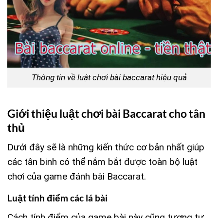
Thông tin về luật chơi bài baccarat hiệu quả
Giới thiệu luật chơi bài Baccarat cho tân
thủ
Dưới đây sẽ là những kiến thức cơ bản nhất giúp
các tân binh có thể nắm bắt được toàn bộ luật
chơi của game đánh bài Baccarat.
Luật tính điểm các lá bài
Cách tính điểm của game bài này cũng tương tự