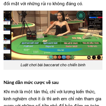
đối mặt với những rủi ro không đáng có.
Luật chơi bài baccarat cho chiến binh
Nâng dần mức cược về sau
Khi mới là một tân thủ, chỉ với lượng kiến thức,
kinh nghiệm chơi ít ỏi thì anh em chỉ nên tham gia
cược với những số tiền nhỏ để bảo đảm an toàn.