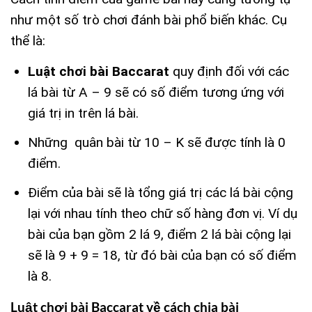
như một số trò chơi đánh bài phổ biến khác. Cụ
thể là:
Luật chơi bài Baccarat
quy định đối với các
lá bài từ A – 9 sẽ có số điểm tương ứng với
giá trị in trên lá bài.
Những quân bài từ 10 – K sẽ được tính là 0
điểm.
Điểm của bài sẽ là tổng giá trị các lá bài cộng
lại với nhau tính theo chữ số hàng đơn vị. Ví dụ
bài của bạn gồm 2 lá 9, điểm 2 lá bài cộng lại
sẽ là 9 + 9 = 18, từ đó bài của bạn có số điểm
là 8.
Luật chơi bài Baccarat về cách chia bài