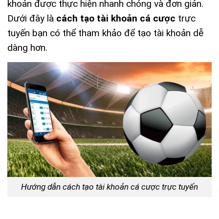
khoản được thực hiện nhanh chóng và đơn giản.
Dưới đây là
cách tạo tài khoản cá cược
trực
tuyến bạn có thể tham khảo để tạo tài khoản dễ
dàng hơn.
Hướng dẫn cách tạo tài khoản cá cược trực tuyến