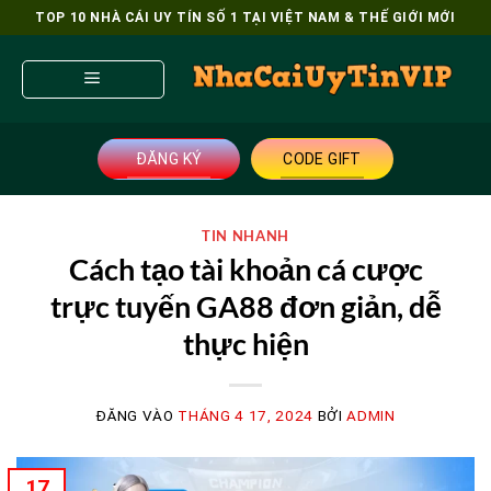
Bỏ
TOP 10 NHÀ CÁI UY TÍN SỐ 1 TẠI VIỆT NAM & THẾ GIỚI MỚI
qua
nội
dung
ĐĂNG KÝ
CODE GIFT
TIN NHANH
Cách tạo tài khoản cá cược
trực tuyến GA88 đơn giản, dễ
thực hiện
ĐĂNG VÀO
THÁNG 4 17, 2024
BỞI
ADMIN
17