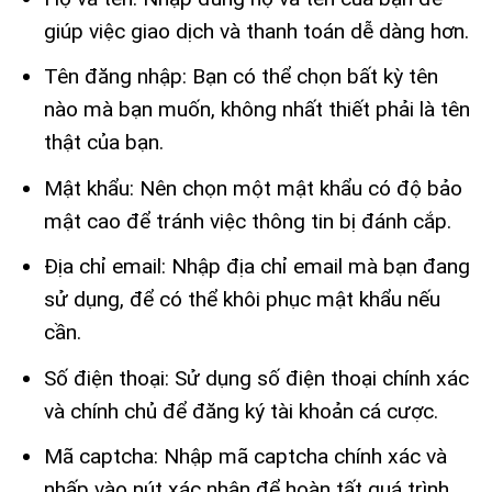
giúp việc giao dịch và thanh toán dễ dàng hơn.
Tên đăng nhập: Bạn có thể chọn bất kỳ tên
nào mà bạn muốn, không nhất thiết phải là tên
thật của bạn.
Mật khẩu: Nên chọn một mật khẩu có độ bảo
mật cao để tránh việc thông tin bị đánh cắp.
Địa chỉ email: Nhập địa chỉ email mà bạn đang
sử dụng, để có thể khôi phục mật khẩu nếu
cần.
Số điện thoại: Sử dụng số điện thoại chính xác
và chính chủ để đăng ký tài khoản cá cược.
Mã captcha: Nhập mã captcha chính xác và
nhấp vào nút xác nhận để hoàn tất quá trình