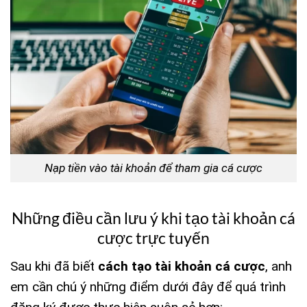
Nạp tiền vào tài khoản để tham gia cá cược
Những điều cần lưu ý khi tạo tài khoản cá
cược trực tuyến
Sau khi đã biết
cách tạo tài khoản cá cược
, anh
em cần chú ý những điểm dưới đây để quá trình