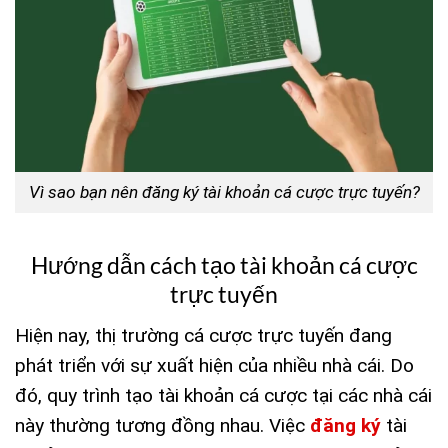
Vì sao bạn nên đăng ký tài khoản cá cược trực tuyến?
Hướng dẫn cách tạo tài khoản cá cược
trực tuyến
Hiện nay, thị trường cá cược trực tuyến đang
phát triển với sự xuất hiện của nhiều nhà cái. Do
đó, quy trình tạo tài khoản cá cược tại các nhà cái
này thường tương đồng nhau. Việc
đăng ký
tài