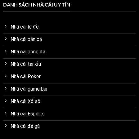
Fantan
DANH SÁCH NHÀ CÁI UY TÍN
Always
Win
That
Everyone
Nhà cái lô đề
Should
Know
Nhà cái bắn cá
Nhà cái bóng đá
Nhà cái tài xỉu
Nhà cái Poker
Nhà cái game bài
Nhà cái Xổ số
Nhà cái Esports
Nhà cái đá gà