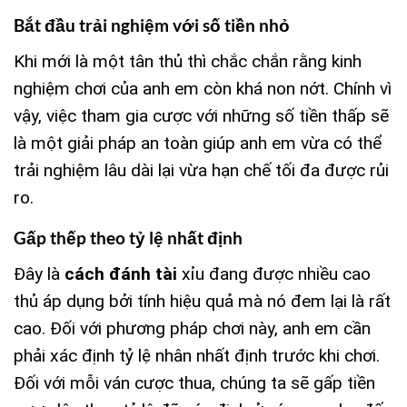
Bắt đầu trải nghiệm với số tiền nhỏ
Khi mới là một tân thủ thì chắc chắn rằng kinh
nghiệm chơi của anh em còn khá non nớt. Chính vì
vậy, việc tham gia cược với những số tiền thấp sẽ
là một giải pháp an toàn giúp anh em vừa có thể
trải nghiệm lâu dài lại vừa hạn chế tối đa được rủi
ro.
Gấp thếp theo tỷ lệ nhất định
Đây là
cách đánh tài
xỉu đang được nhiều cao
thủ áp dụng bởi tính hiệu quả mà nó đem lại là rất
cao. Đối với phương pháp chơi này, anh em cần
phải xác định tỷ lệ nhân nhất định trước khi chơi.
Đối với mỗi ván cược thua, chúng ta sẽ gấp tiền