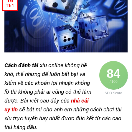
16
Th1
Cách đánh tài
xỉu online không hề
84
khó, thế nhưng để luôn bất bại và
kiếm về các khoản lợi nhuận khổng
/ 100
lồ thì không phải ai cũng có thể làm
SEO Score
được. Bài viết sau đây của
nhà cái
uy tín
sẽ bật mí cho anh em những cách chơi tài
xỉu trực tuyến hay nhất được đúc kết từ các cao
thủ hàng đầu.