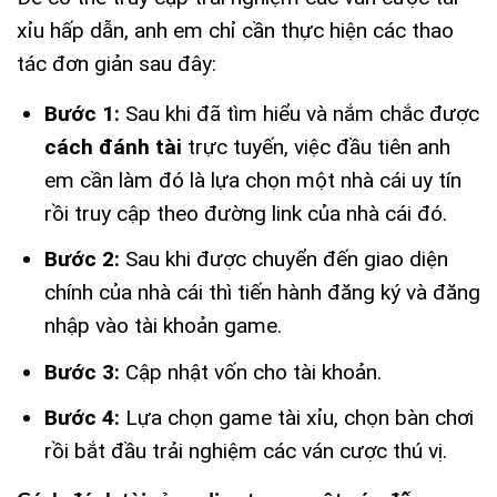
xỉu hấp dẫn, anh em chỉ cần thực hiện các thao
tác đơn giản sau đây:
Bước 1:
Sau khi đã tìm hiểu và nắm chắc được
cách đánh tài
trực tuyến, việc đầu tiên anh
em cần làm đó là lựa chọn một nhà cái uy tín
rồi truy cập theo đường link của nhà cái đó.
Bước 2:
Sau khi được chuyển đến giao diện
chính của nhà cái thì tiến hành đăng ký và đăng
nhập vào tài khoản game.
Bước 3:
Cập nhật vốn cho tài khoản.
Bước 4:
Lựa chọn game tài xỉu, chọn bàn chơi
rồi bắt đầu trải nghiệm các ván cược thú vị.