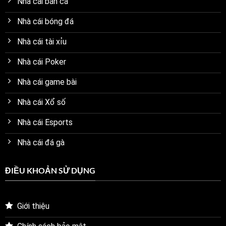
Nhà cái bắn cá
Nhà cái bóng đá
Nhà cái tài xỉu
Nhà cái Poker
Nhà cái game bài
Nhà cái Xổ số
Nhà cái Esports
Nhà cái đá gà
ĐIỀU KHOẢN SỬ DỤNG
Giới thiệu