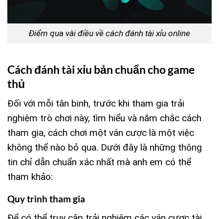
Điểm qua vài điều về cách đánh tài xỉu online
Cách đánh tài xỉu bản chuẩn cho game
thủ
Đối với mỗi tân binh, trước khi tham gia trải
nghiệm trò chơi này, tìm hiểu và nắm chắc cách
tham gia, cách chơi một ván cược là một việc
không thể nào bỏ qua. Dưới đây là những thông
tin chỉ dẫn chuẩn xác nhất mà anh em có thể
tham khảo:
Quy trình tham gia
Để có thể truy cập trải nghiệm các ván cược tài