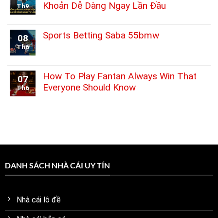
Khoản Dễ Dàng Ngay Lần Đầu
Hệ
Th9
ở
Sinh
Hướng
Không
Thái
Dẫn
có
Cá
HD88
bình
Sports Betting Saba 55bmw
08
Cược
Chi
luận
Hiện
Tiết
Th6
Không
ở
Đại
Cho
có
Hướng
Và
Người
bình
Dẫn
Tiện
Mới
luận
Nạp
How To Play Fantan Always Win That
Ích
07
–
ở
Tiền
Trải
Sports
Everyone Should Know
6623
Th6
Nghiệm
Betting
Vào
Không
Dễ
Saba
Tài
có
Dàng
55bmw
Khoản
bình
Và
Dễ
luận
An
Dàng
ở
Toàn
Ngay
How
Lần
To
Đầu
Play
Fantan
DANH SÁCH NHÀ CÁI UY TÍN
Always
Win
That
Everyone
Nhà cái lô đề
Should
Know