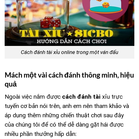
Cách đánh tài xỉu online trong một ván đấu
Mách một vài cách đánh thông minh, hiệu
quả
Ngoài việc nắm được
cách đánh tài
xỉu trực
tuyến cơ bản nói trên, anh em nên tham khảo và
áp dụng thêm những chiến thuật chơi sau đây
của chúng tôi để có thể dễ dàng gặt hái được
nhiều phần thưởng hấp dẫn: