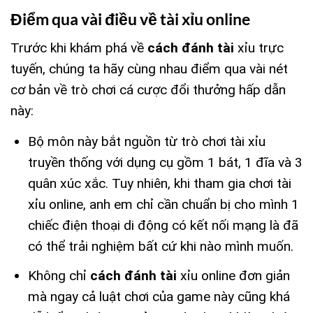
Điểm qua vài điều về tài xỉu online
Trước khi khám phá về
cách đánh tài
xỉu trực
tuyến, chúng ta hãy cùng nhau điểm qua vài nét
cơ bản về trò chơi cá cược đổi thưởng hấp dẫn
này:
Bộ môn này bắt nguồn từ trò chơi tài xỉu
truyền thống với dụng cụ gồm 1 bát, 1 đĩa và 3
quân xúc xắc. Tuy nhiên, khi tham gia chơi tài
xỉu online, anh em chỉ cần chuẩn bị cho mình 1
chiếc điện thoại di động có kết nối mạng là đã
có thể trải nghiệm bất cứ khi nào mình muốn.
Không chỉ
cách đánh tài
xỉu online đơn giản
mà ngay cả luật chơi của game này cũng khá