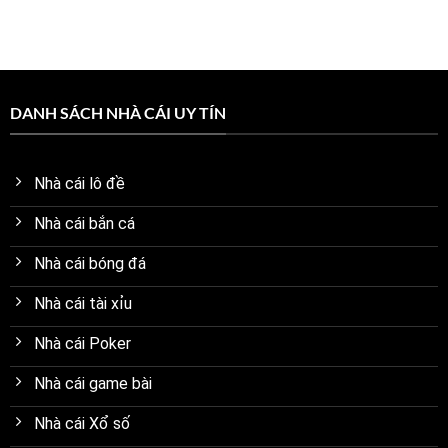
bình
Và
Dễ
luận
An
Dàng
ở
Toàn
Ngay
How
Lần
To
Đầu
Play
Fantan
DANH SÁCH NHÀ CÁI UY TÍN
Always
Win
That
Everyone
Nhà cái lô đề
Should
Know
Nhà cái bắn cá
Nhà cái bóng đá
Nhà cái tài xỉu
Nhà cái Poker
Nhà cái game bài
Nhà cái Xổ số