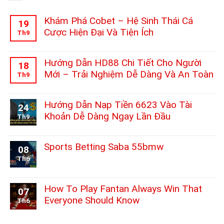
Khám Phá Cobet – Hệ Sinh Thái Cá
19
Cược Hiện Đại Và Tiện Ích
Th9
Không
có
bình
Hướng Dẫn HD88 Chi Tiết Cho Người
18
luận
Mới – Trải Nghiệm Dễ Dàng Và An Toàn
Th9
ở
Khám
Không
Phá
có
Cobet
bình
Hướng Dẫn Nạp Tiền 6623 Vào Tài
24
–
luận
Khoản Dễ Dàng Ngay Lần Đầu
Hệ
Th9
ở
Sinh
Hướng
Không
Thái
Dẫn
có
Cá
HD88
bình
Sports Betting Saba 55bmw
08
Cược
Chi
luận
Hiện
Tiết
Th6
Không
ở
Đại
Cho
có
Hướng
Và
Người
bình
Dẫn
Tiện
Mới
luận
Nạp
How To Play Fantan Always Win That
Ích
07
–
ở
Tiền
Trải
Sports
Everyone Should Know
6623
Th6
Nghiệm
Betting
Vào
Không
Dễ
Saba
Tài
có
Dàng
55bmw
Khoản