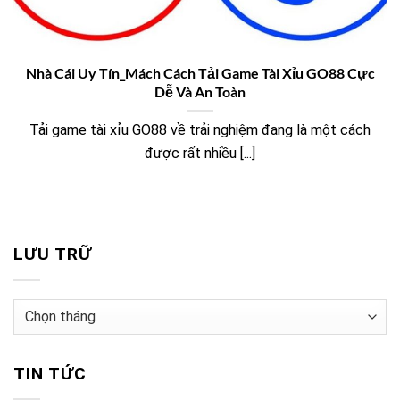
Nhà Cái Uy Tín_Mách Cách Tải Game Tài Xỉu GO88 Cực
Dễ Và An Toàn
Tải game tài xỉu GO88 về trải nghiệm đang là một cách
được rất nhiều [...]
LƯU TRỮ
Lưu
trữ
TIN TỨC