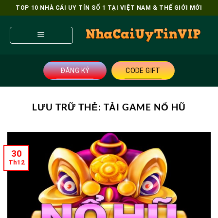
Bỏ
TOP 10 NHÀ CÁI UY TÍN SỐ 1 TẠI VIỆT NAM & THẾ GIỚI MỚI
qua
nội
dung
ĐĂNG KÝ
CODE GIFT
LƯU TRỮ THẺ:
TẢI GAME NỔ HŨ
30
Th12