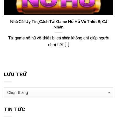
Nhà Cái Uy Tín_Cách Tải Game Nổ Hũ Về Thiết Bị Cá
Nhân
Tải game nổ hũ về thiết bị cá nhân không chỉ giúp người
chơi tiết [...]
LƯU TRỮ
Lưu
trữ
TIN TỨC