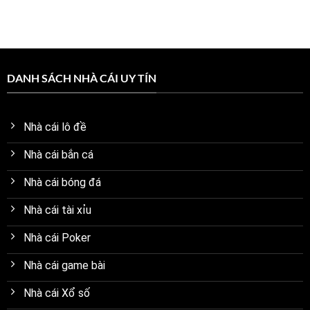
bình
Và
Dễ
luận
An
Dàng
ở
Toàn
Ngay
How
Lần
To
Đầu
Play
Fantan
DANH SÁCH NHÀ CÁI UY TÍN
Always
Win
That
Everyone
Nhà cái lô đề
Should
Know
Nhà cái bắn cá
Nhà cái bóng đá
Nhà cái tài xỉu
Nhà cái Poker
Nhà cái game bài
Nhà cái Xổ số