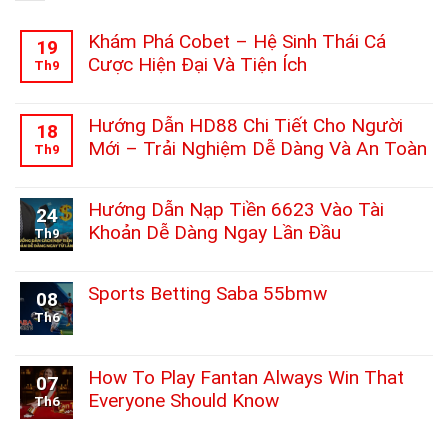
Khám Phá Cobet – Hệ Sinh Thái Cá
19
Cược Hiện Đại Và Tiện Ích
Th9
Không
có
bình
Hướng Dẫn HD88 Chi Tiết Cho Người
18
luận
Mới – Trải Nghiệm Dễ Dàng Và An Toàn
Th9
ở
Khám
Không
Phá
có
Cobet
bình
Hướng Dẫn Nạp Tiền 6623 Vào Tài
24
–
luận
Khoản Dễ Dàng Ngay Lần Đầu
Hệ
Th9
ở
Sinh
Hướng
Không
Thái
Dẫn
có
Cá
HD88
bình
Sports Betting Saba 55bmw
08
Cược
Chi
luận
Hiện
Tiết
Th6
Không
ở
Đại
Cho
có
Hướng
Và
Người
bình
Dẫn
Tiện
Mới
luận
Nạp
How To Play Fantan Always Win That
Ích
07
–
ở
Tiền
Trải
Sports
Everyone Should Know
6623
Th6
Nghiệm
Betting
Vào
Không
Dễ
Saba
Tài
có
Dàng
55bmw
Khoản