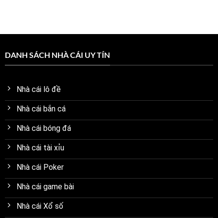
bình
Và
Dễ
luận
An
Dàng
ở
Toàn
Ngay
How
Lần
To
Đầu
Play
Fantan
DANH SÁCH NHÀ CÁI UY TÍN
Always
Win
That
Everyone
Nhà cái lô đề
Should
Know
Nhà cái bắn cá
Nhà cái bóng đá
Nhà cái tài xỉu
Nhà cái Poker
Nhà cái game bài
Nhà cái Xổ số