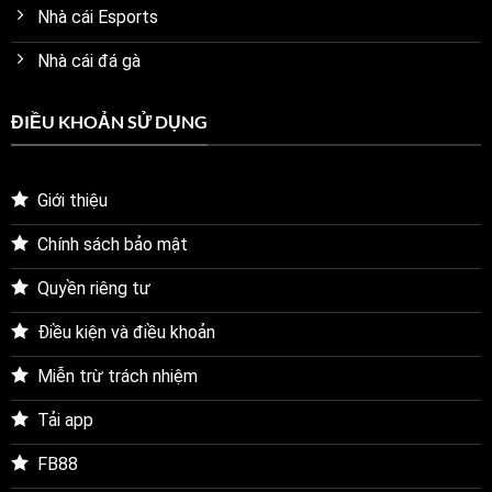
Nhà cái Esports
Nhà cái đá gà
ĐIỀU KHOẢN SỬ DỤNG
Giới thiệu
Chính sách bảo mật
Quyền riêng tư
Điều kiện và điều khoản
Miễn trừ trách nhiệm
Tải app
FB88