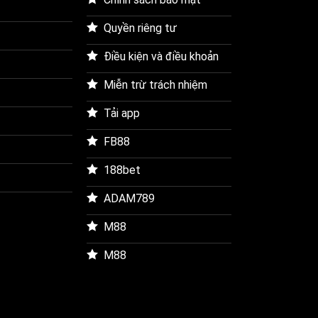
Quyền riêng tư
Điều kiện và điều khoản
Miễn trừ trách nhiệm
Tải app
FB88
188bet
ADAM789
M88
M88