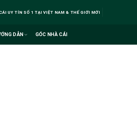
ÁI UY TÍN SỐ 1 TẠI VIỆT NAM & THẾ GIỚI MỚI
ƯỚNG DẪN
GÓC NHÀ CÁI