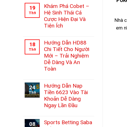
Khám Phá Cobet –
19
Hệ Sinh Thái Cá
Th9
Cược Hiện Đại Và
Nhà c
Tiện Ích
em nh
Không
có
bình
Hướng Dẫn HD88
18
luận
Chi Tiết Cho Người
Th9
ở
Mới – Trải Nghiệm
Khám
Phá
Dễ Dàng Và An
Cobet
Toàn
–
Hệ
Không
Sinh
có
Thái
bình
Hướng Dẫn Nạp
24
Cá
luận
Cược
Tiền 6623 Vào Tài
Th9
ở
Hiện
Khoản Dễ Dàng
Hướng
Đại
Dẫn
Ngay Lần Đầu
Và
HD88
Tiện
Chi
Không
Ích
Tiết
có
Cho
bình
Sports Betting Saba
08
Người
luận