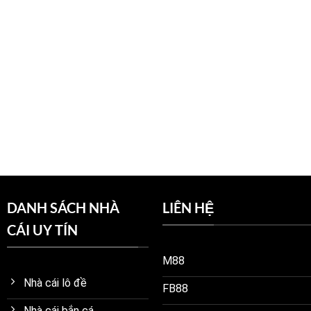
DANH SÁCH NHÀ
LIÊN HỆ
CÁI UY TÍN
M88
Nhà cái lô đề
FB88
Nhà cái bắn cá