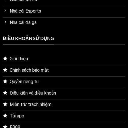
Nhà cái Esports
Nhà cái đá gà
ĐIỀU KHOẢN SỬ DỤNG
Giới thiệu
Chính sách bảo mật
Quyền riêng tư
Điều kiện và điều khoản
Miễn trừ trách nhiệm
Tải app
FB88