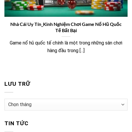
Nhà Cái Uy Tín_Kinh Nghiệm Chơi Game Nổ Hũ Quốc
Tế Bất Bại
Game nổ hũ quốc tế chính là một trong những sân chơi
hàng đầu trong [...]
LƯU TRỮ
Lưu
trữ
TIN TỨC