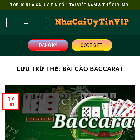
Bỏ
TOP 10 NHÀ CÁI UY TÍN SỐ 1 TẠI VIỆT NAM & THẾ GIỚI MỚI
qua
nội
dung
ĐĂNG KÝ
CODE GIFT
LƯU TRỮ THẺ:
BÀI CÀO BACCARAT
17
Th1