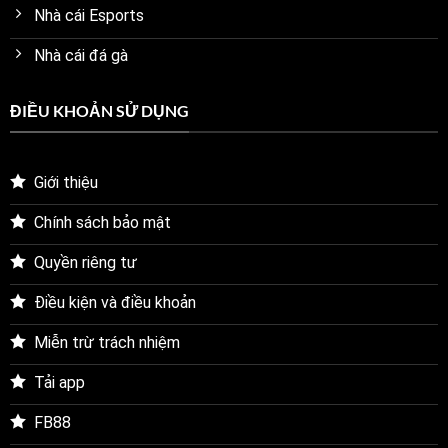
Nhà cái Esports
Nhà cái đá gà
ĐIỀU KHOẢN SỬ DỤNG
Giới thiệu
Chính sách bảo mật
Quyền riêng tư
Điều kiện và điều khoản
Miễn trừ trách nhiệm
Tải app
FB88