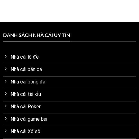
bình
Và
Dễ
luận
An
Dàng
ở
Toàn
Ngay
How
Lần
To
Đầu
Play
Fantan
DANH SÁCH NHÀ CÁI UY TÍN
Always
Win
That
Everyone
Nhà cái lô đề
Should
Know
Nhà cái bắn cá
Nhà cái bóng đá
Nhà cái tài xỉu
Nhà cái Poker
Nhà cái game bài
Nhà cái Xổ số